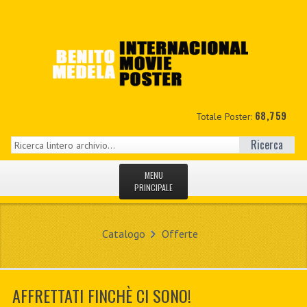
68,759
Totale Poster:
Ricerca
MENU
PRINCIPALE
HOME
Catalogo
Offerte
NUOVI
IL MIO CONTO
AFFRETTATI FINCHÈ CI SONO!
CONTATTO