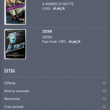
IL MONDO DI NOTTE,
LUIGI...
di piï¿½
ZEDER
ZEDER,
Pupi Avati, 1983...
di piï¿½
EXTRA
Offerte
Ricerca avanzata
Recensioni
Crea account