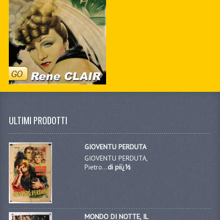
ULTIMI PRODOTTI
GIOVENTU PERDUTA
GIOVENTU PERDUTA,
Pietro...
di piï¿½
MONDO DI NOTTE, IL