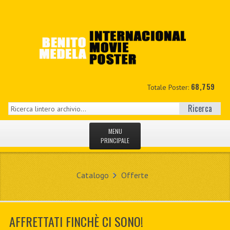
68,759
Totale Poster:
Ricerca
MENU
PRINCIPALE
HOME
Catalogo
Offerte
NUOVI
IL MIO CONTO
AFFRETTATI FINCHÈ CI SONO!
CONTATTO