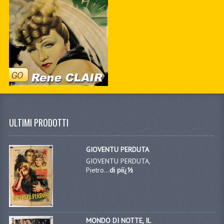
ULTIMI PRODOTTI
GIOVENTU PERDUTA
GIOVENTU PERDUTA,
Pietro...
di piï¿½
MONDO DI NOTTE, IL