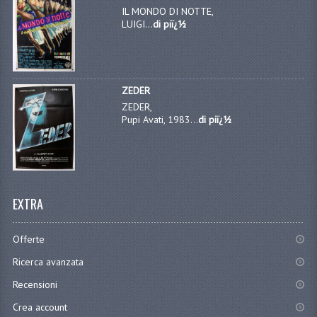
IL MONDO DI NOTTE,
LUIGI...
di piï¿½
ZEDER
ZEDER,
Pupi Avati, 1983...
di piï¿½
EXTRA
Offerte
Ricerca avanzata
Recensioni
Crea account