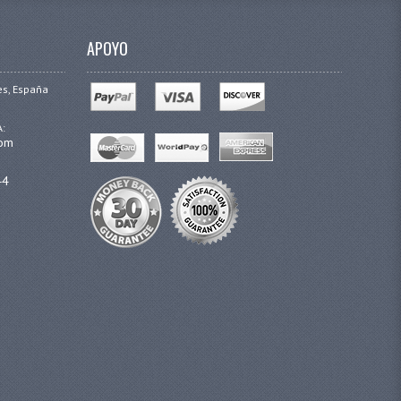
APOYO
es, España
A:
com
44