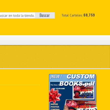
Buscar
68,759
Total Carteles: