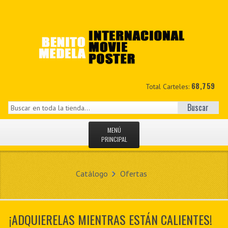
68,759
Total Carteles:
Buscar
MENÚ
PRINCIPAL
INICIO
Catálogo
Ofertas
NOVEDADES
MIS DATOS
¡ADQUIERELAS MIENTRAS ESTÁN CALIENTES!
CONTACTO