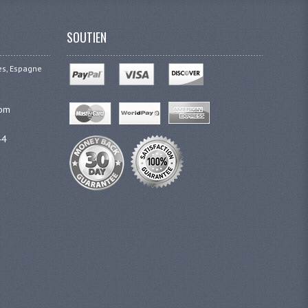
SOUTIEN
ges, Espagne
com
44