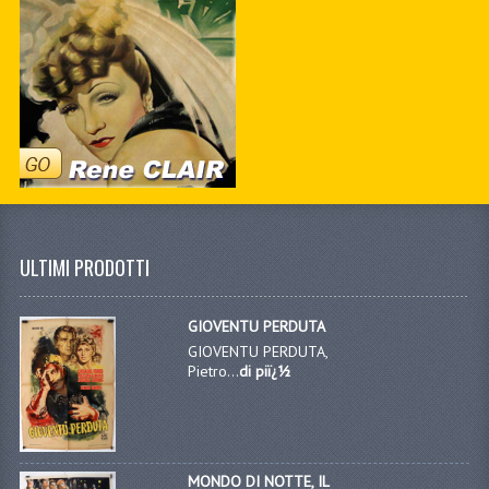
ULTIMI PRODOTTI
GIOVENTU PERDUTA
GIOVENTU PERDUTA,
Pietro...
di piï¿½
MONDO DI NOTTE, IL