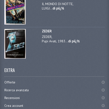
IL MONDO DI NOTTE,
LUIGI...
di piï¿½
ZEDER
ZEDER,
Pupi Avati, 1983...
di piï¿½
EXTRA
Offerte
Ricerca avanzata
Recensioni
Crea account