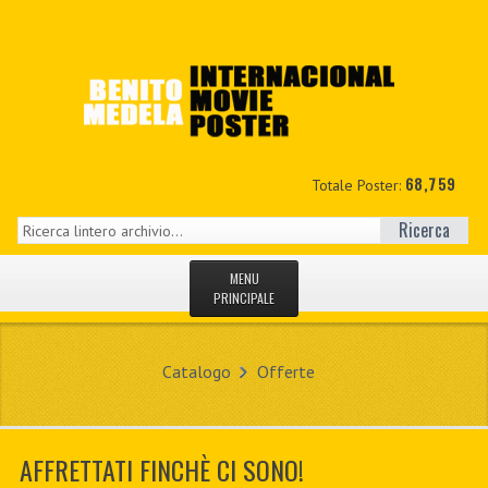
68,759
Totale Poster:
Ricerca
MENU
PRINCIPALE
HOME
Catalogo
Offerte
NUOVI
IL MIO CONTO
AFFRETTATI FINCHÈ CI SONO!
CONTATTO