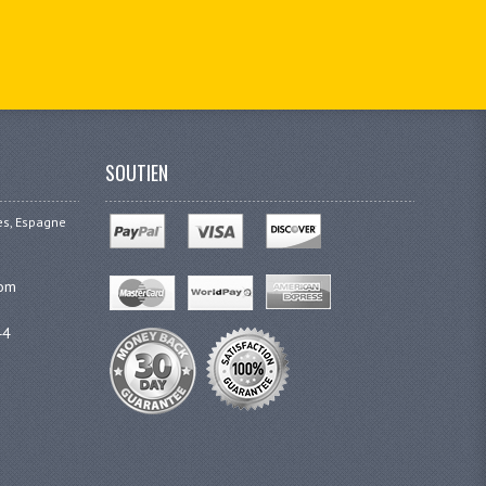
SOUTIEN
ges, Espagne
com
44