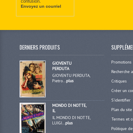
confusion.
Envoyez un courriel
DERNIERS PRODUITS
SUPPLÉME
Promotions
GIOVENTU
PERDUTA
Recherche 
GIOVENTU PERDUTA,
Pietro...
plus
Critiques
Créer un c
S'identifier
MONDO DI NOTTE,
Plan du site
IL
IL MONDO DI NOTTE,
Termes et c
LUIGI...
plus
Politique de