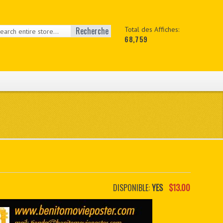
Recherche
Total des Affiches:
68,759
DISPONIBLE:
YES
$13.00