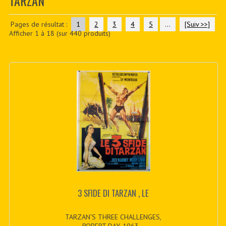
TARZAN
CONTACTER
PDF BOOKS
Pages de résultat :
1
2
3
4
5
...
[Suiv >>]
Afficher
1
à
18
(sur
440
produits)
CUSTOM PDF
3 SFIDE DI TARZAN , LE
TARZAN'S THREE CHALLENGES,