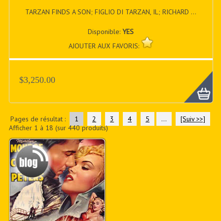
TARZAN FINDS A SON; FIGLIO DI TARZAN, IL; RICHARD ...
Disponible:
YES
AJOUTER AUX FAVORIS:
$3,250.00
Pages de résultat :
1
2
3
4
5
...
[Suiv >>]
Afficher
1
à
18
(sur
440
produits)