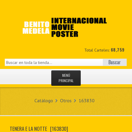
68,759
Total Carteles:
Buscar
MENÚ
PRINCIPAL
INICIO
Catálogo
Otros
163830
NOVEDADES
MIS DATOS
TENERA E LA NOTTE
[163830]
CONTACTO