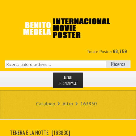
68,759
Totale Poster:
Ricerca
MENU
PRINCIPALE
HOME
Catalogo
Altro
163830
NUOVI
IL MIO CONTO
TENERA E LA NOTTE
[163830]
CONTATTO