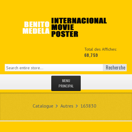
Total des Affiches:
68,759
Recherche
MENU
PRINCIPAL
ACCUEIL
Catalogue
Autres
163830
NEWS
MON COPTE