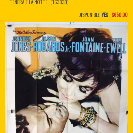
TENERA E LA NOTTE
[163830]
CONTACTER
PDF BOOKS
DISPONIBLE:
YES
$650.00
CUSTOM PDF