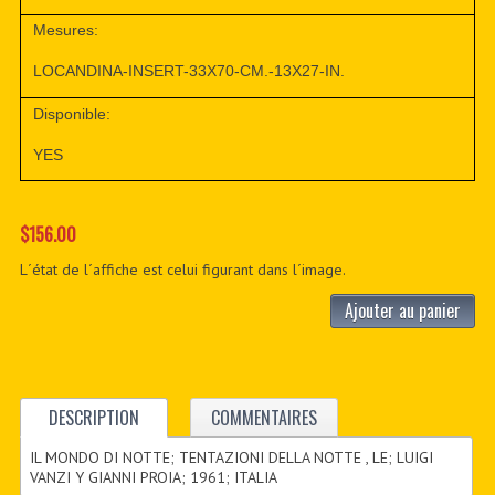
Mesures:
LOCANDINA-INSERT-33X70-CM.-13X27-IN.
Disponible:
YES
$156.00
L´état de l´affiche est celui figurant dans l´image.
Ajouter au panier
DESCRIPTION
COMMENTAIRES
IL MONDO DI NOTTE; TENTAZIONI DELLA NOTTE , LE; LUIGI
VANZI Y GIANNI PROIA; 1961; ITALIA