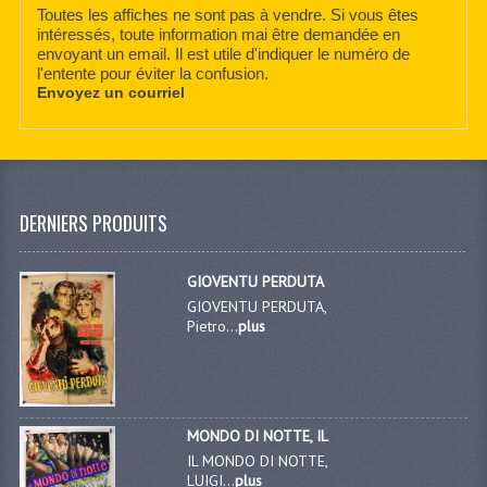
Toutes les affiches ne sont pas à vendre. Si vous êtes
intéressés, toute information mai être demandée en
envoyant un email. Il est utile d'indiquer le numéro de
l'entente pour éviter la confusion.
Envoyez un courriel
DERNIERS PRODUITS
GIOVENTU PERDUTA
GIOVENTU PERDUTA,
Pietro...
plus
MONDO DI NOTTE, IL
IL MONDO DI NOTTE,
LUIGI...
plus