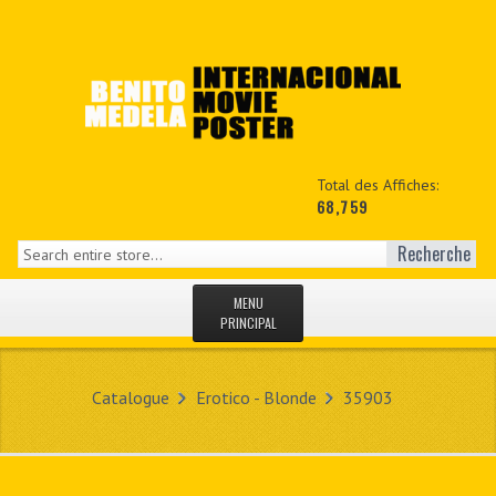
Total des Affiches:
68,759
Recherche
MENU
PRINCIPAL
ACCUEIL
Catalogue
Erotico - Blonde
35903
NEWS
MON COPTE