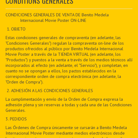
CONDITIONS GÉNÉRALES
CONTACTER
PDF BOOKS
CONDICIONES GENERALES DE VENTA DE Benito Medela
Internacional Movie Poster ON-LINE
CUSTOM PDF
1. OBJETO
Estas condiciones generales de compraventa (en adelante, las
"Condiciones Generales") regulan la compraventa on-line de los
productos ofrecidos al público por Benito Medela Internacional
Movie Poster a través de la TIENDA VIRTUAL (en adelante, los
"Productos") y puestos a la venta a través de los medios técnicos allí
incorporados al efecto (en adelante, el "Servicio"), y completan, en
cuanto no se opongan a ellos, los pactos establecidos en la
correspondiente orden de compra electrónica (en adelante, la
"Orden de Compra").
2. ADHESIÓN A LAS CONDICIONES GENERALES
La cumplimentación y envío de la Orden de Compra expresa la
adhesión plena y sin reservas a todas y cada una de las Condiciones
Generales.
3. PEDIDOS
Las Órdenes de Compra únicamente se cursarán a Benito Medela
Internacional Movie Poster mediante medios electrónicos desde