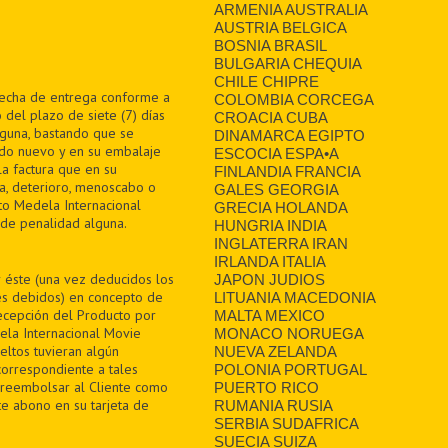
ARMENIA AUSTRALIA
AUSTRIA BELGICA
BOSNIA BRASIL
BULGARIA CHEQUIA
CHILE CHIPRE
 fecha de entrega conforme a
COLOMBIA CORCEGA
 del plazo de siete (7) días
CROACIA CUBA
alguna, bastando que se
DINAMARCA EGIPTO
ado nuevo y en su embalaje
ESCOCIA ESPA•A
la factura que en su
FINLANDIA FRANCIA
a, deterioro, menoscabo o
GALES GEORGIA
ito Medela Internacional
GRECIA HOLANDA
n de penalidad alguna.
HUNGRIA INDIA
INGLATERRA IRAN
IRLANDA ITALIA
r éste (una vez deducidos los
JAPON JUDIOS
tes debidos) en concepto de
LITUANIA MACEDONIA
recepción del Producto por
MALTA MEXICO
ela Internacional Movie
MONACO NORUEGA
eltos tuvieran algún
NUEVA ZELANDA
correspondiente a tales
POLONIA PORTUGAL
 reembolsar al Cliente como
PUERTO RICO
te abono en su tarjeta de
RUMANIA RUSIA
SERBIA SUDAFRICA
SUECIA SUIZA