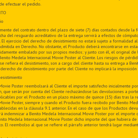
e efectuar el pedido.
NTO
io
bremente del contrato dentro del plazo de siete (7) días contados desde la
fecha del resguardo acreditativo de la entrega servirá a efectos de cómputo
. El ejercicio del derecho de desistimiento no estará sujeto a formalidad 
admitida en Derecho. No obstante, el Producto deberá encontrarse en est
bidamente embalado por sus propios medios; y junto con él, el original de 
ito Medela Internacional Movie Poster al Cliente. Los riesgos de pérdid
e refiera el desistimiento, son a cargo del cliente hasta su entrega a Ben
l derecho de desistimiento por parte del Cliente no implicará la imposició
esistimiento
Movie Poster reembolsará al Cliente el importe satisfecho inicialmente po
n, que serán por cuenta del Cliente rechazándose las devoluciones a por
plicables por el Producto en un plazo máximo de quince (15) días tras la 
Movie Poster, siempre y cuando el Producto fuera recibido por Benito Med
ablecidas en la cláusula 9.1 anterior. En el caso de que los Productos devu
rá indemnizar a Benito Medela Internacional Movie Poster por el importe 
nito Medela Internacional Movie Poster dicho importe del que hubiera de
to. El reembolso al que se refiere el párrafo anterior tendrá lugar median