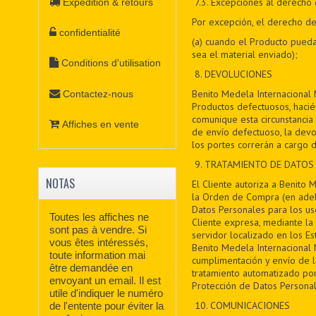
7
.3. Excepciones al derecho 
Expédition & retours
Por excepción, el derecho de 
confidentialité
(a) cuando el Producto pueda
sea el material enviado);
Conditions d'utilisation
8
. DEVOLUCIONES
Benito Medela Internacional 
Contactez-nous
Productos defectuosos, haci
comunique esta circunstancia 
Affiches en vente
de envío defectuoso, la devo
los portes correrán a cargo d
9
. TRATAMIENTO DE DATOS
NOTAS
El Cliente autoriza a Benito 
la Orden de Compra (en adela
Datos Personales para los uso
Toutes les affiches ne
Cliente expresa, mediante la 
sont pas à vendre. Si
servidor localizado en los Es
vous êtes intéressés,
Benito Medela Internacional M
toute information mai
cumplimentación y envío de 
être demandée en
tratamiento automatizado por
envoyant un email. Il est
Protección de Datos Personal
utile d'indiquer le numéro
10. COMUNICACIONES
de l'entente pour éviter la