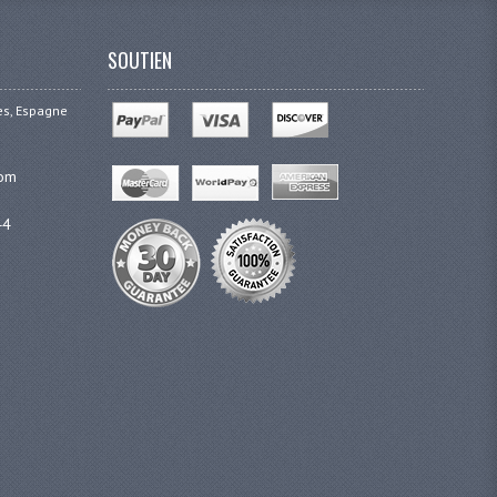
SOUTIEN
ges, Espagne
com
44