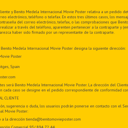
liente y Benito Medela Internacional Movie Poster relativa a un pedido 
rreo electrónico, teléfono o telefax. En estos tres últimos casos, los mensa
contraseña del correo electrónico, telefax, o las comprobaciones que Beni
realizar a través del teléfono, aparenten pertenecer a la contraparte y (en
parezca haber sido firmado por un representante de la contraparte.
 Benito Medela Internacional Movie Poster designa la siguiente dirección:
 Movie Poster
itges, Spain
oster.com
tes será Benito Medela Internacional Movie Poster. La dirección del Client
n cada caso se designe en el pedido correspondiente de conformidad con l
AL CLIENTE
ón, sugerencia o duda, los usuarios podrán ponerse en contacto con el Ser
al Movie Poster:
o a la dirección tienda@benitomovieposter.com
ención Comercial 93/ 894 72 44.