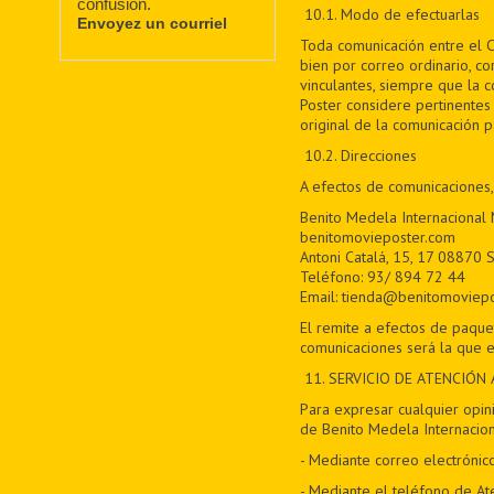
confusion.
10.1. Modo de efectuarlas
Envoyez un courriel
Toda comunicación entre el C
bien por correo ordinario, co
vinculantes, siempre que la 
Poster considere pertinentes 
original de la comunicación 
10.2. Direcciones
A efectos de comunicaciones,
Benito Medela Internacional
benitomovieposter.com
Antoni Catalá, 15, 17 08870 S
Teléfono: 93/ 894 72 44
Email: tienda@benitomoviep
El remite a efectos de paque
comunicaciones será la que e
11
. SERVICIO DE ATENCIÓN 
Para expresar cualquier opini
de Benito Medela Internacion
- Mediante correo electrónic
- Mediante el teléfono de At