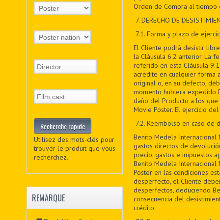
Orden de Compra al tiempo d
7
. DERECHO DE DESISTIMIE
7
.1. Forma y plazo de ejercic
El Cliente podrá desistir li
la Cláusula 6.2 anterior. La 
referido en esta Cláusula 9.1
acredite en cualquier forma 
original o, en su defecto, de
momento hubiera expedido Ben
daño del Producto a los que s
Movie Poster. El ejercicio de
7
.2. Reembolso en caso de d
Benito Medela Internacional 
Utilisez des mots-clés pour
gastos directos de devolució
trouver le produit que vous
precio, gastos e impuestos a
recherchez.
Benito Medela Internacional 
Poster en las condiciones est
desperfecto, el Cliente debe
desperfectos, deduciendo Be
REMARQUE
consecuencia del desistimien
crédito.