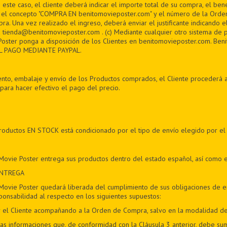
ste caso, el cliente deberá indicar el importe total de su compra, el bene
 y el concepto "COMPRA EN benitomovieposter.com" y el número de la Ord
ra. Una vez realizado el ingreso, deberá enviar el justificante indicando 
 tienda@benitomovieposter.com . (c) Mediante cualquier otro sistema de 
oster ponga a disposición de los Clientes en benitomovieposter.com. Beni
L PAGO MEDIANTE PAYPAL.
nto, embalaje y envío de los Productos comprados, el Cliente procederá a
para hacer efectivo el pago del precio.
productos EN STOCK está condicionado por el tipo de envío elegido por el
Movie Poster entrega sus productos dentro del estado español, así como 
ENTREGA
Movie Poster quedará liberada del cumplimiento de sus obligaciones de en
ponsabilidad al respecto en los siguientes supuestos:
por el Cliente acompañando a la Orden de Compra, salvo en la modalidad d
las informaciones que, de conformidad con la Cláusula 3 anterior, debe sumi