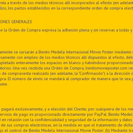
nta a través de los medios técnicos allí incorporados al efecto (en adelante
los, los pactos establecidos en la correspondiente orden de compra electr
CIONES GENERALES
e la Orden de Compra expresa la adhesión plena y sin reservas a todas y
mente se cursarán a Benito Medela Internacional Movie Poster mediante 
isamente con empleo de los medios técnicos allí dispuestos al efecto, de
ompletado enteramente los espacios en blanco y habiéndose proporcionado
atorios. Una vez recibida una Orden de Compra, benitomovieposter.com re
 de compraventa realizado (en adelante, la "Confirmación") a la dirección 
pra. El número de envío se mandará al comprador de manera que le sea 
ete.
 pagará exclusivamente, y a elección del Cliente, por cualquiera de los me
rvicio de pago es proporcionado directamente por PayPal. Benito Medela
 en relación con la confidencialidad y seguridad de la información y dato
 de sus compras electrónicas, en la medida en que el tratamiento de dicha
o el control de Benito Medela Internacional Movie Poster. (b) Mediante tr