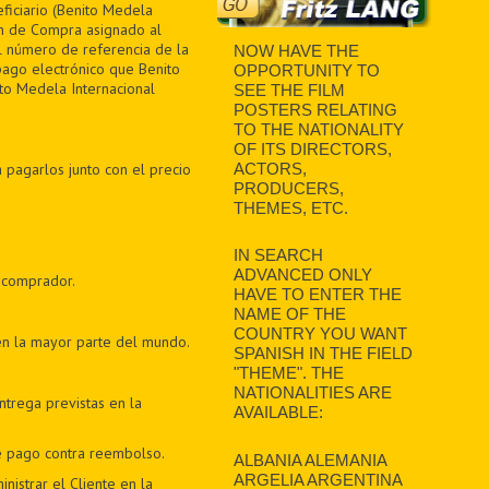
ficiario (Benito Medela
en de Compra asignado al
el número de referencia de la
NOW HAVE THE
pago electrónico que Benito
OPPORTUNITY TO
to Medela Internacional
SEE THE FILM
POSTERS RELATING
TO THE NATIONALITY
OF ITS DIRECTORS,
 pagarlos junto con el precio
ACTORS,
PRODUCERS,
THEMES, ETC.
IN SEARCH
ADVANCED ONLY
 comprador.
HAVE TO ENTER THE
NAME OF THE
COUNTRY YOU WANT
en la mayor parte del mundo.
SPANISH IN THE FIELD
"THEME". THE
NATIONALITIES ARE
trega previstas en la
AVAILABLE:
e pago contra reembolso.
ALBANIA ALEMANIA
ARGELIA ARGENTINA
nistrar el Cliente en la