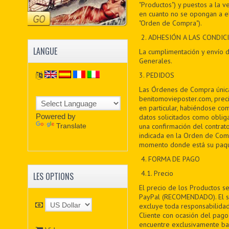
"Productos") y puestos a la ve
en cuanto no se opongan a el
"Orden de Compra").
2. ADHESIÓN A LAS CONDI
LANGUE
La cumplimentación y envío d
Generales.
3. PEDIDOS
Las Órdenes de Compra única
benitomovieposter.com, prec
en particular, habiéndose c
Powered by
datos solicitados como oblig
Translate
una confirmación del contrato
indicada en la Orden de Com
momento donde está su paqu
4. FORMA DE PAGO
4.1. Precio
LES OPTIONS
El precio de los Productos se
PayPal (RECOMENDADO). El se
excluye toda responsabilidad
Cliente con ocasión del pago
encuentre exclusivamente baj