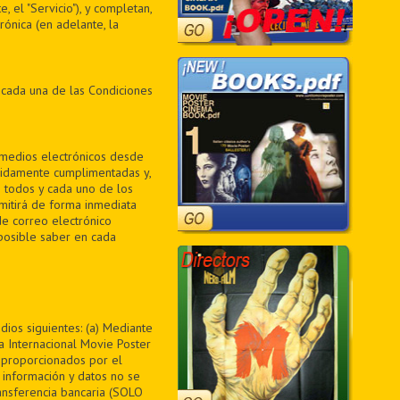
, el "Servicio"), y completan,
ónica (en adelante, la
 cada una de las Condiciones
medios electrónicos desde
bidamente cumplimentadas y,
 todos y cada uno de los
mitirá de forma inmediata
de correo electrónico
posible saber en cada
dios siguientes: (a) Mediante
 Internacional Movie Poster
s proporcionados por el
 información y datos no se
ansferencia bancaria (SOLO