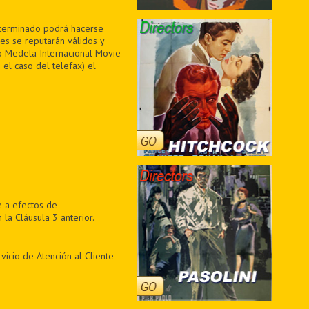
determinado podrá hacerse
jes se reputarán válidos y
to Medela Internacional Movie
 el caso del telefax) el
e a efectos de
a Cláusula 3 anterior.
vicio de Atención al Cliente