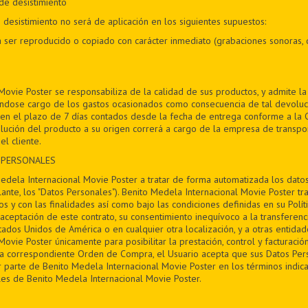
de desistimiento
desistimiento no será de aplicación en los siguientes supuestos:
 ser reproducido o copiado con carácter inmediato (grabaciones sonoras, 
Movie Poster se responsabiliza de la calidad de sus productos, y admite l
éndose cargo de los gastos ocasionados como consecuencia de tal devoluc
en el plazo de 7 días contados desde la fecha de entrega conforme a la Cl
lución del producto a su origen correrá a cargo de la empresa de transpor
el cliente.
 PERSONALES
Medela Internacional Movie Poster a tratar de forma automatizada los datos 
nte, los "Datos Personales"). Benito Medela Internacional Movie Poster t
s y con las finalidades así como bajo las condiciones definidas en su Polít
aceptación de este contrato, su consentimiento inequívoco a la transferenc
tados Unidos de América o en cualquier otra localización, y a otras entida
ovie Poster únicamente para posibilitar la prestación, control y facturación
la correspondiente Orden de Compra, el Usuario acepta que sus Datos Per
 parte de Benito Medela Internacional Movie Poster en los términos indica
es de Benito Medela Internacional Movie Poster.