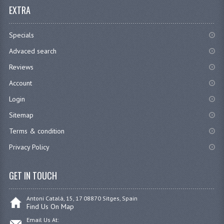
EXTRA
Specials
Advaced search
Reviews
Account
Login
Sitemap
Terms & condition
Privacy Policy
GET IN TOUCH
Antoni Catalá, 15, 17 08870 Sitges, Spain
Find Us On Map
Email Us At: