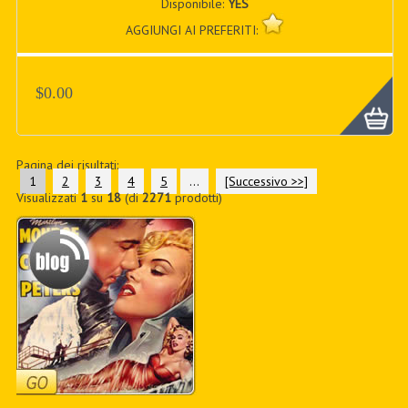
Disponibile:
YES
AGGIUNGI AI PREFERITI:
$0.00
Pagina dei risultati:
1
2
3
4
5
...
[Successivo >>]
Visualizzati
1
su
18
(di
2271
prodotti)