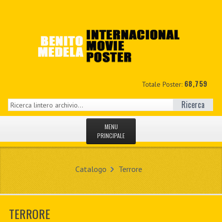
68,759
Totale Poster:
Ricerca
MENU
PRINCIPALE
HOME
Catalogo
Terrore
NUOVI
IL MIO CONTO
TERRORE
CONTATTO