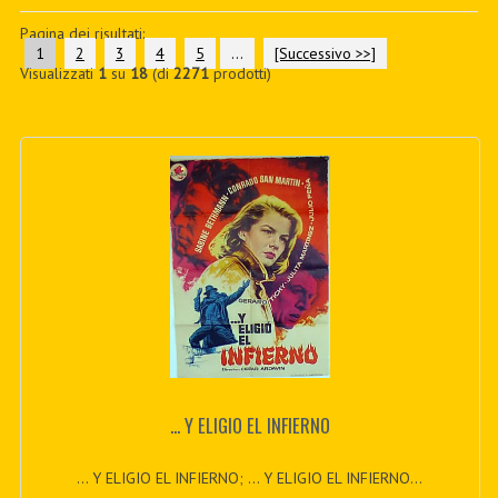
PDF BOOKS
Pagina dei risultati:
1
2
3
4
5
...
[Successivo >>]
Visualizzati
1
su
18
(di
2271
prodotti)
CUSTOM PDF
... Y ELIGIO EL INFIERNO
... Y ELIGIO EL INFIERNO; ... Y ELIGIO EL INFIERNO...