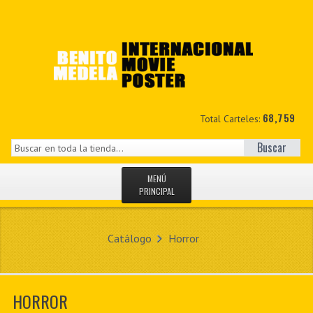
68,759
Total Carteles:
Buscar
MENÚ
PRINCIPAL
INICIO
Catálogo
Horror
NOVEDADES
MIS DATOS
HORROR
CONTACTO