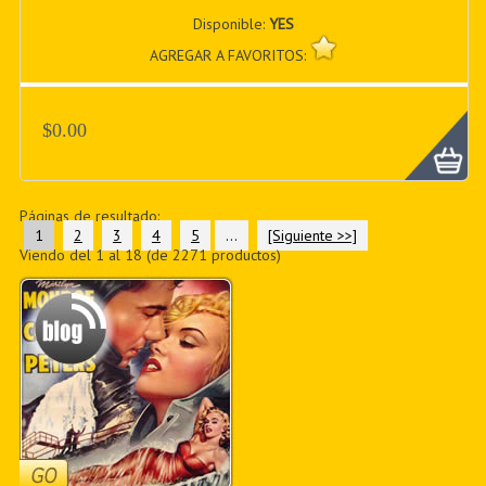
Disponible:
YES
AGREGAR A FAVORITOS:
$0.00
Páginas de resultado:
1
2
3
4
5
...
[Siguiente >>]
Viendo del
1
al
18
(de
2271
productos)