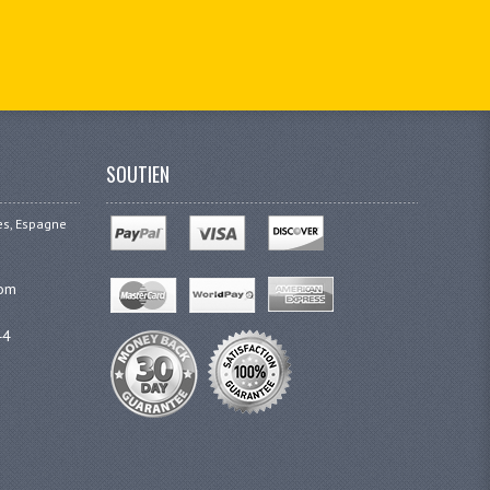
SOUTIEN
ges, Espagne
com
44