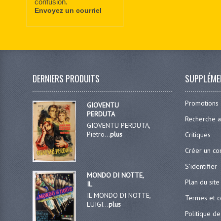
confusion.
Envoyez un courriel
DERNIERS PRODUITS
SUPPLÉME
Promotions
GIOVENTU
PERDUTA
Recherche 
GIOVENTU PERDUTA,
Pietro...
plus
Critiques
Créer un c
S'identifier
MONDO DI NOTTE,
Plan du site
IL
IL MONDO DI NOTTE,
Termes et c
LUIGI...
plus
Politique de