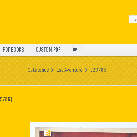
PDF BOOKS
CUSTOM PDF
Catalogue
Est Aventure
129786
29786]