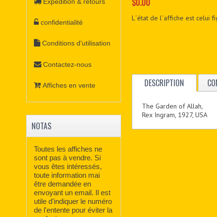
$0.00
Expédition & retours
L´état de l´affiche est celui 
confidentialité
Conditions d'utilisation
Contactez-nous
DESCRIPTION
CO
Affiches en vente
The Garden of Allah,
Rex Ingram, 1927, USA
NOTAS
Toutes les affiches ne
sont pas à vendre. Si
vous êtes intéressés,
toute information mai
être demandée en
envoyant un email. Il est
utile d'indiquer le numéro
de l'entente pour éviter la