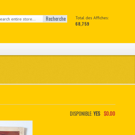
Recherche
Total des Affiches:
68,759
DISPONIBLE:
YES
$0.00