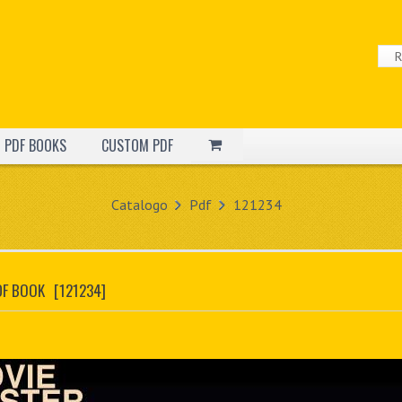
PDF BOOKS
CUSTOM PDF
Catalogo
Pdf
121234
DF BOOK
[121234]