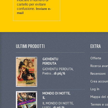
cartello per evitare
confusione.
Inviare e-
mail
ULTIMI PRODOTTI
EXTRA
Offerte
GIOVENTU
PERDUTA
Ricerca ava
GIOVENTU PERDUTA,
Pietro...
di piï¿½
Recensioni
Crea accoun
Log In
MONDO DI NOTTE,
Mappa del s
IL
IL MONDO DI NOTTE,
Termini e co
LUIGI...
di piï¿½