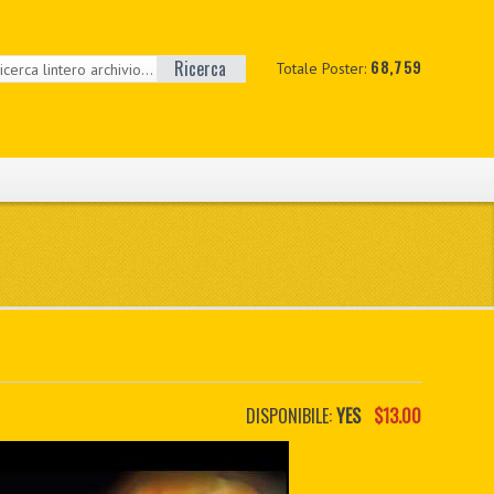
Ricerca
68,759
Totale Poster:
DISPONIBILE:
YES
$13.00