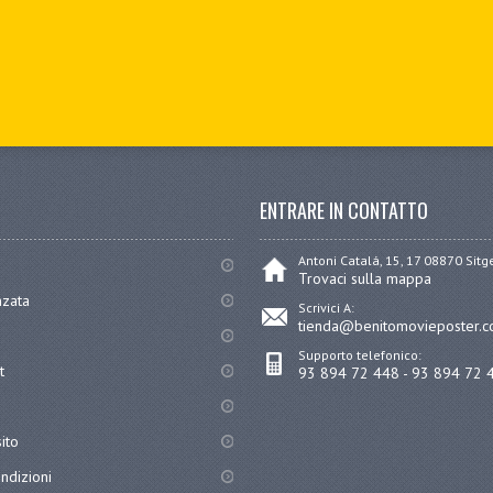
ENTRARE IN CONTATTO
Antoni Catalá, 15, 17 08870 Sit
Trovaci sulla mappa
nzata
Scrivici A:
tienda@benitomovieposter.
Supporto telefonico:
t
93 894 72 448 - 93 894 72 
ito
ndizioni