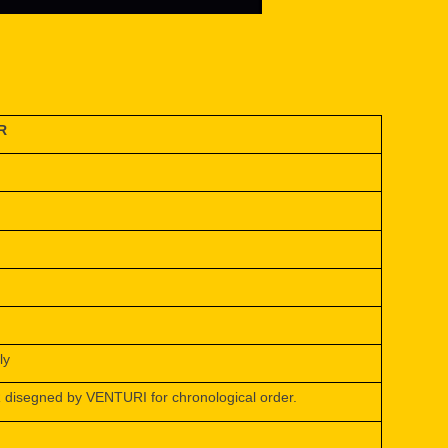
R
ly
isegned by VENTURI for chronological order.