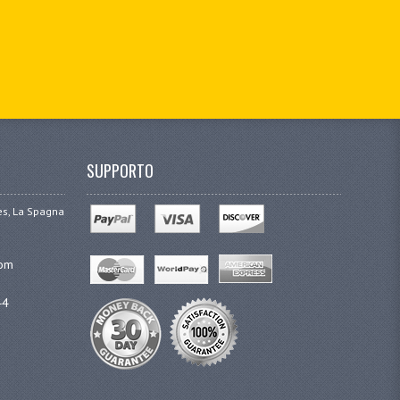
SUPPORTO
ges, La Spagna
com
44