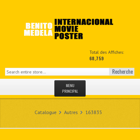
Total des Affiches:
68,759
Recherche
MENU
PRINCIPAL
ACCUEIL
Catalogue
Autres
163835
NEWS
MON COPTE