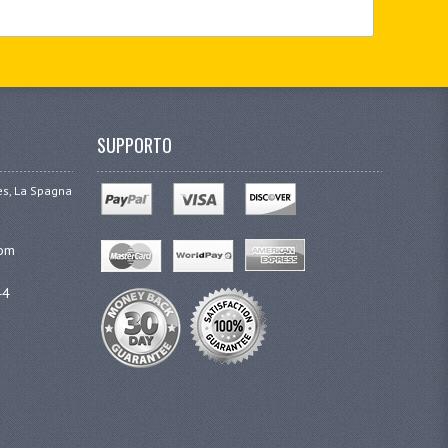
SUPPORTO
ges, La Spagna
com
44