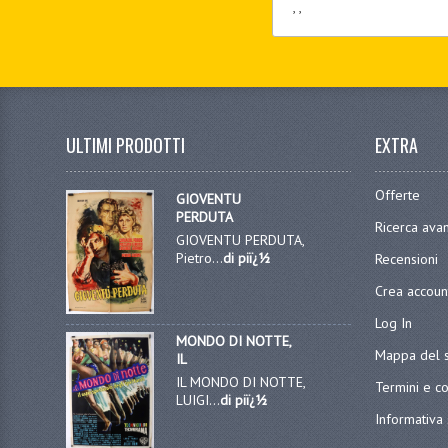
, ,
ULTIMI PRODOTTI
EXTRA
Offerte
GIOVENTU
PERDUTA
Ricerca ava
GIOVENTU PERDUTA,
Pietro...
di piï¿½
Recensioni
Crea accoun
Log In
MONDO DI NOTTE,
Mappa del s
IL
IL MONDO DI NOTTE,
Termini e co
LUIGI...
di piï¿½
Informativa 