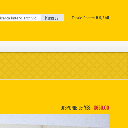
Ricerca
68,759
Totale Poster:
DISPONIBILE:
YES
$650.00