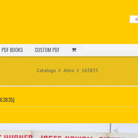
PDF BOOKS
CUSTOM PDF
Catalogo
Altro
163835
163835]