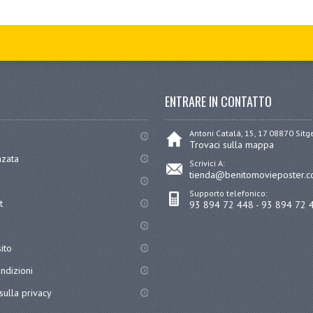
ENTRARE IN CONTATTO
Antoni Catalá, 15, 17 08870 Sit
Trovaci sulla mappa
nzata
Scrivici A:
tienda@benitomovieposter.
Supporto telefonico:
t
93 894 72 448 - 93 894 72 
ito
ndizioni
sulla privacy