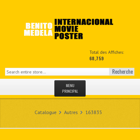
Total des Affiches:
68,759
Recherche
MENU
PRINCIPAL
ACCUEIL
Catalogue
Autres
163835
NEWS
MON COPTE