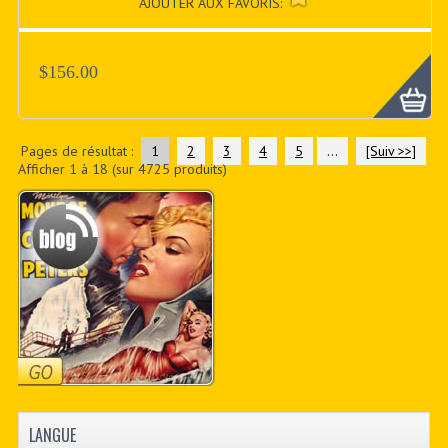
AJOUTER AUX FAVORIS:
$156.00
Pages de résultat :
1
2
3
4
5
...
[Suiv >>]
Afficher
1
à
18
(sur
4725
produits)
LANGUE