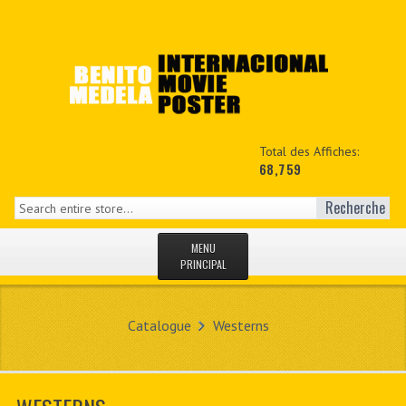
Total des Affiches:
68,759
Recherche
MENU
PRINCIPAL
ACCUEIL
Catalogue
Westerns
NEWS
MON COPTE