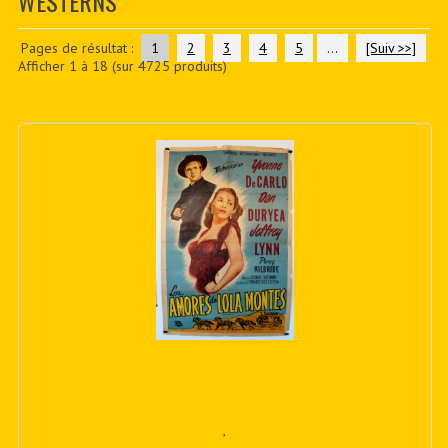
WESTERNS
CONTACTER
PDF BOOKS
Pages de résultat :
1
2
3
4
5
...
[Suiv >>]
Afficher
1
à
18
(sur
4725
produits)
CUSTOM PDF
,