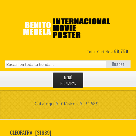
68,759
Total Carteles:
Buscar
MENÚ
PRINCIPAL
INICIO
Catálogo
Clásicos
31689
NOVEDADES
MIS DATOS
CLEOPATRA
[31689]
CONTACTO