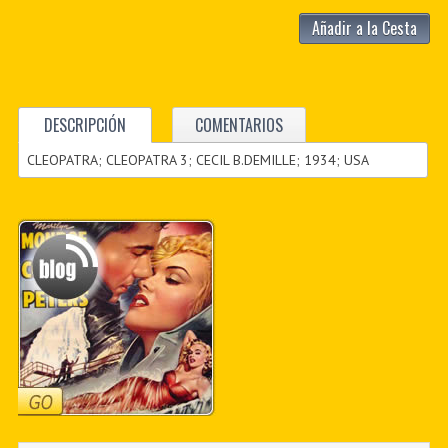
Añadir a la Cesta
DESCRIPCIÓN
COMENTARIOS
CLEOPATRA; CLEOPATRA 3; CECIL B.DEMILLE; 1934; USA