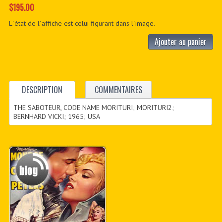
$195.00
L´état de l´affiche est celui figurant dans l´image.
Ajouter au panier
DESCRIPTION
COMMENTAIRES
THE SABOTEUR, CODE NAME MORITURI; MORITURI2;
BERNHARD VICKI; 1965; USA