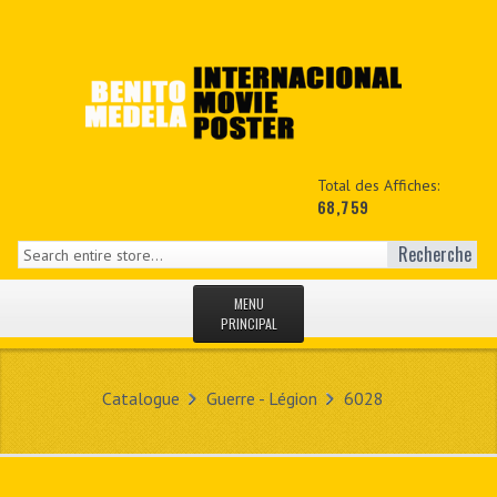
Total des Affiches:
68,759
Recherche
MENU
PRINCIPAL
ACCUEIL
Catalogue
Guerre - Légion
6028
NEWS
MON COPTE