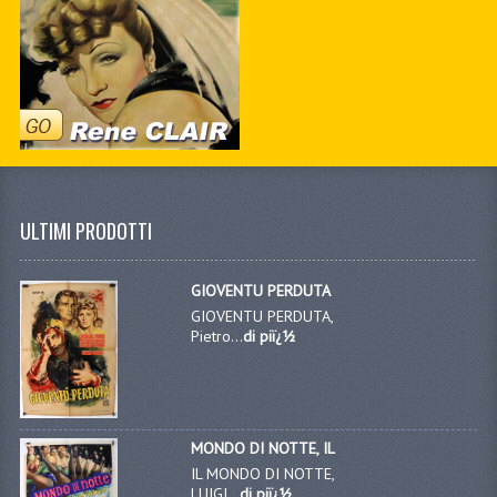
ULTIMI PRODOTTI
GIOVENTU PERDUTA
GIOVENTU PERDUTA,
Pietro...
di piï¿½
MONDO DI NOTTE, IL
IL MONDO DI NOTTE,
LUIGI...
di piï¿½