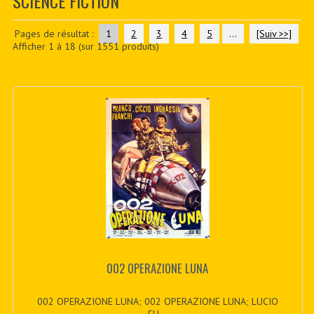
SCIENCE FICTION
CONTACTER
PDF BOOKS
Pages de résultat :
1
2
3
4
5
...
[Suiv >>]
Afficher
1
à
18
(sur
1551
produits)
CUSTOM PDF
002 OPERAZIONE LUNA
002 OPERAZIONE LUNA; 002 OPERAZIONE LUNA; LUCIO