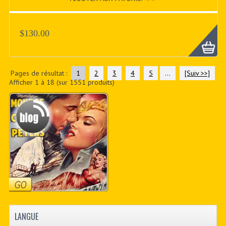
$130.00
Pages de résultat :
1
2
3
4
5
...
[Suiv >>]
Afficher
1
à
18
(sur
1551
produits)
LANGUE