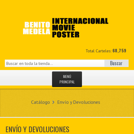
68,759
Total Carteles:
Buscar
MENÚ
PRINCIPAL
INICIO
Catálogo
Envío y Devoluciones
NOVEDADES
MIS DATOS
ENVÍO Y DEVOLUCIONES
CONTACTO