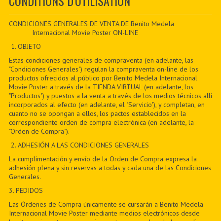
CONDITIONS D'UTILISATION
CONTACTER
PDF BOOKS
CONDICIONES GENERALES DE VENTA DE Benito Medela
Internacional Movie Poster ON-LINE
CUSTOM PDF
1. OBJETO
Estas condiciones generales de compraventa (en adelante, las
"Condiciones Generales") regulan la compraventa on-line de los
productos ofrecidos al público por Benito Medela Internacional
Movie Poster a través de la TIENDA VIRTUAL (en adelante, los
"Productos") y puestos a la venta a través de los medios técnicos allí
incorporados al efecto (en adelante, el "Servicio"), y completan, en
cuanto no se opongan a ellos, los pactos establecidos en la
correspondiente orden de compra electrónica (en adelante, la
"Orden de Compra").
2. ADHESIÓN A LAS CONDICIONES GENERALES
La cumplimentación y envío de la Orden de Compra expresa la
adhesión plena y sin reservas a todas y cada una de las Condiciones
Generales.
3. PEDIDOS
Las Órdenes de Compra únicamente se cursarán a Benito Medela
Internacional Movie Poster mediante medios electrónicos desde