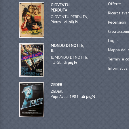
Offerte
GIOVENTU
PERDUTA
Ricerca ava
GIOVENTU PERDUTA,
Pietro...
di piï¿½
Recensioni
Crea accoun
Log In
MONDO DI NOTTE,
Mappa del s
IL
IL MONDO DI NOTTE,
Termini e co
LUIGI...
di piï¿½
Informativa 
ZEDER
ZEDER,
Pupi Avati, 1983...
di piï¿½