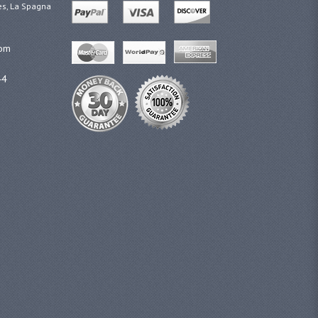
ges, La Spagna
com
44